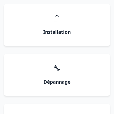
🚿
Installation
🔧
Dépannage