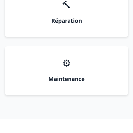
🔨
Réparation
⚙️
Maintenance