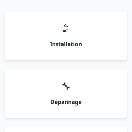
🚿
Installation
🔧
Dépannage