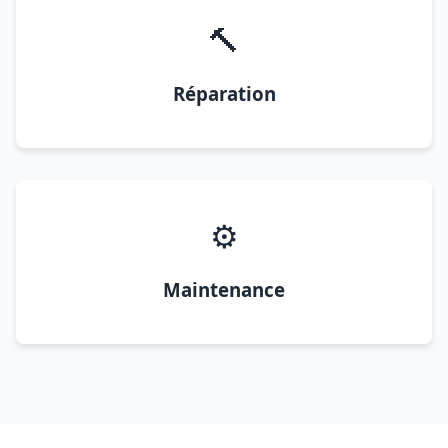
🔨
Réparation
⚙️
Maintenance