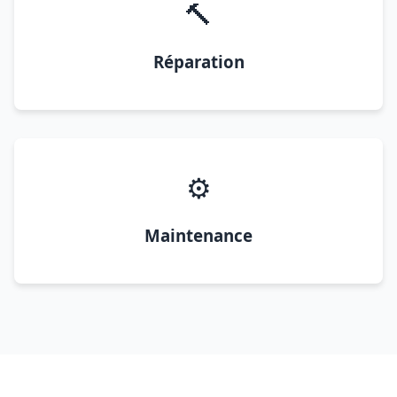
🔨
Réparation
⚙️
Maintenance