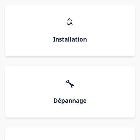
🚿
Installation
🔧
Dépannage