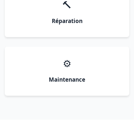
🔨
Réparation
⚙️
Maintenance