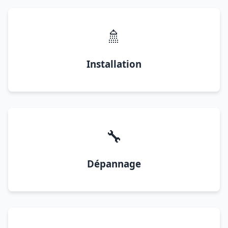
🚿
Installation
🔧
Dépannage