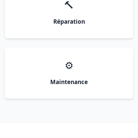
🔨
Réparation
⚙️
Maintenance