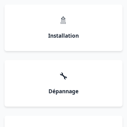
🚿
Installation
🔧
Dépannage