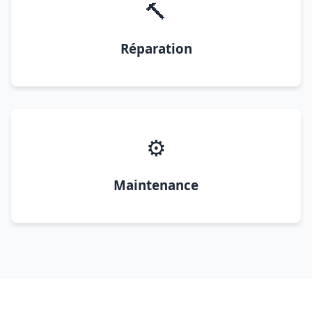
🔨
Réparation
⚙️
Maintenance