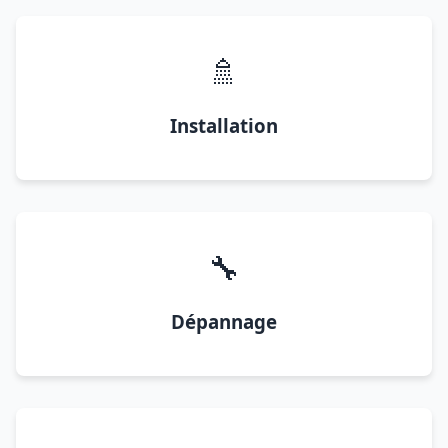
🚿
Installation
🔧
Dépannage