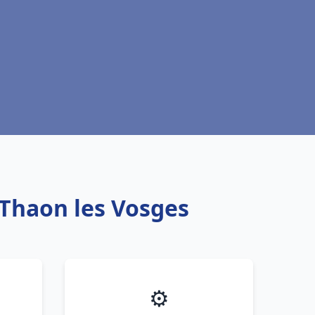
 Thaon les Vosges
⚙️