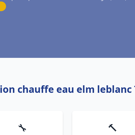
ation chauffe eau elm leblanc
🔧
🔨