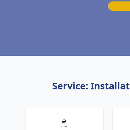
Service: Install
🚿