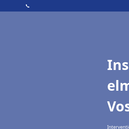
📞
Ins
elm
Vo
Intervent