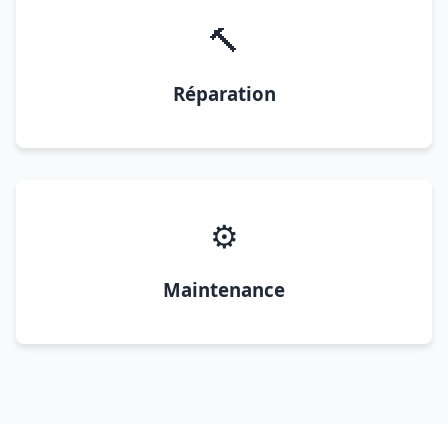
🔨
Réparation
⚙️
Maintenance