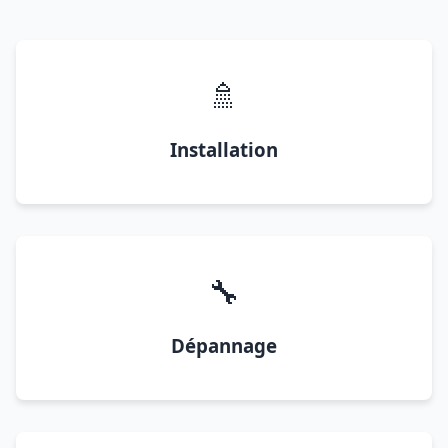
🚿
Installation
🔧
Dépannage