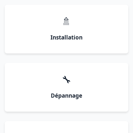
🚿
Installation
🔧
Dépannage