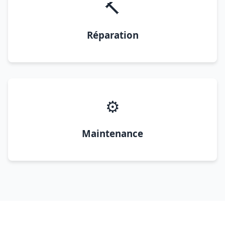
🔨
Réparation
⚙️
Maintenance