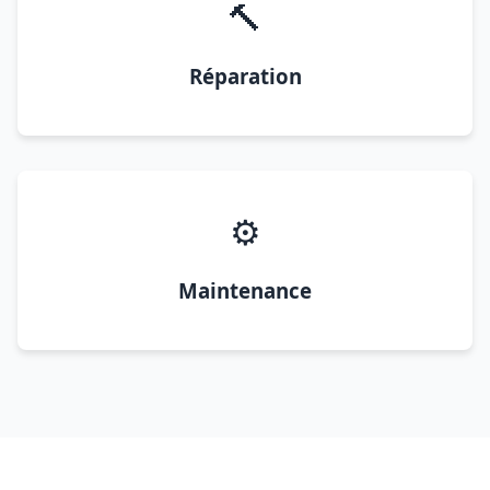
🔨
Réparation
⚙️
Maintenance