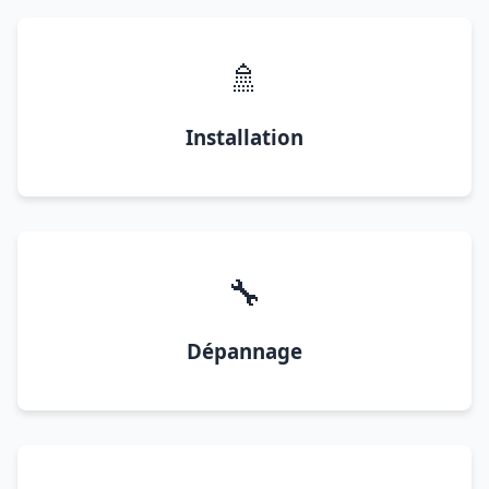
🚿
Installation
🔧
Dépannage