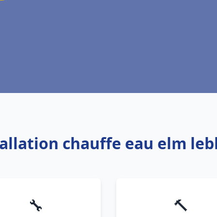
tallation chauffe eau elm le
🔧
🔨