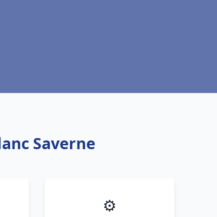
blanc Saverne
⚙️