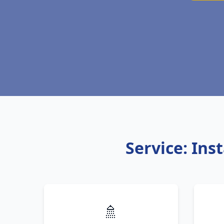
Service: Ins
🚿