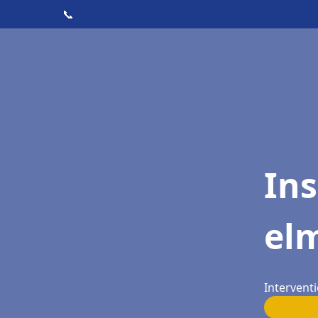
📞
Ins
elm
Interventi