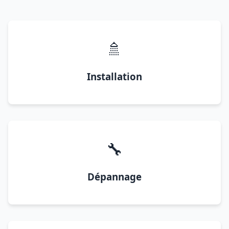
🚿
Installation
🔧
Dépannage