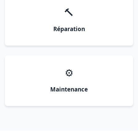
🔨
Réparation
⚙️
Maintenance