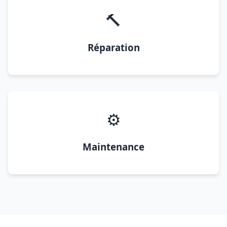
🔨
Réparation
⚙️
Maintenance