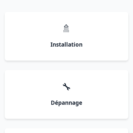
🚿
Installation
🔧
Dépannage