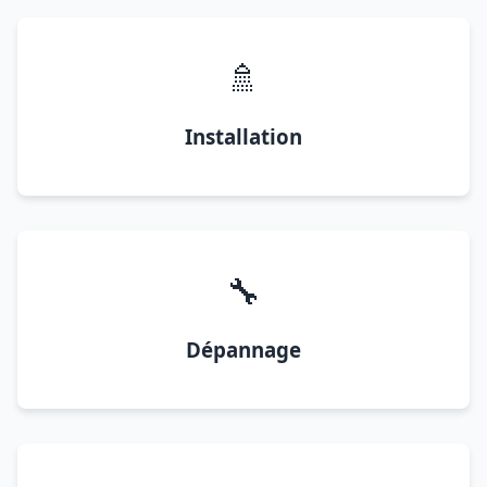
🚿
Installation
🔧
Dépannage