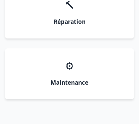
🔨
Réparation
⚙️
Maintenance