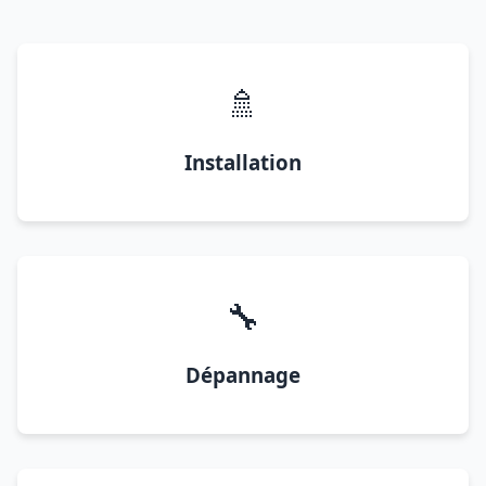
🚿
Installation
🔧
Dépannage