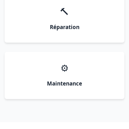
🔨
Réparation
⚙️
Maintenance