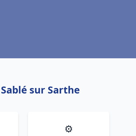
 Sablé sur Sarthe
⚙️