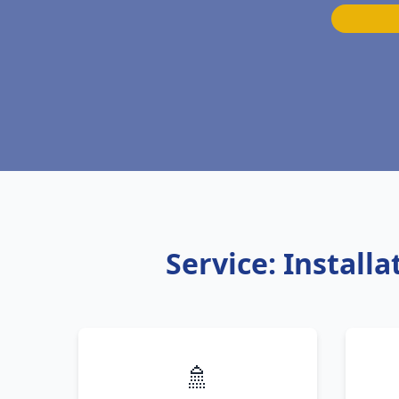
Service: Install
🚿