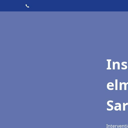
📞
Ins
elm
Sa
Interventi