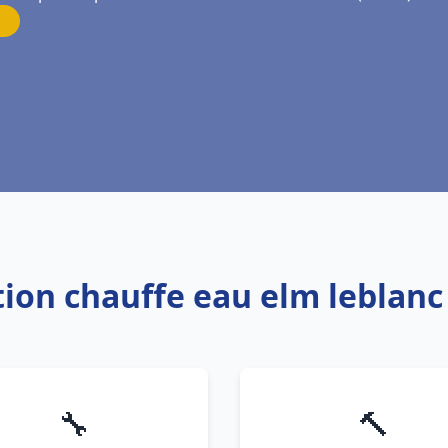
ation chauffe eau elm leblanc
🔧
🔨