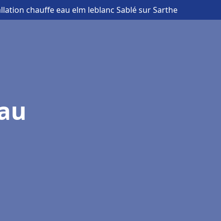
allation chauffe eau elm leblanc Sablé sur Sarthe
eau