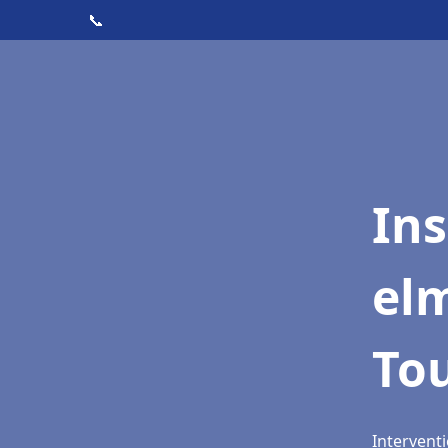
📞
Ins
elm
To
Interventi