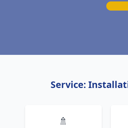
Service: Installa
🚿