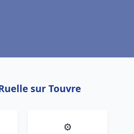
 Ruelle sur Touvre
⚙️