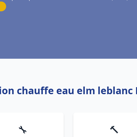
tion chauffe eau elm leblanc
🔧
🔨