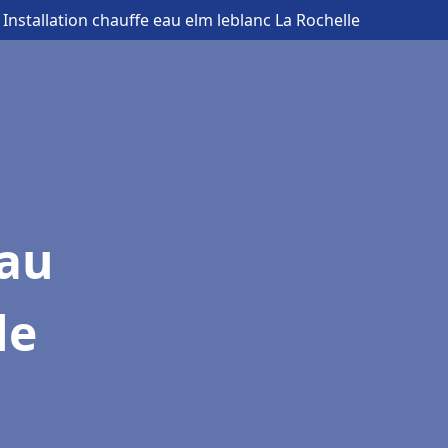
 Installation chauffe eau elm leblanc La Rochelle
eau
le