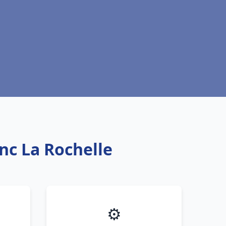
anc La Rochelle
⚙️