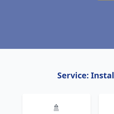
Service: Insta
🚿