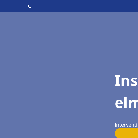
📞
Ins
elm
Interventi