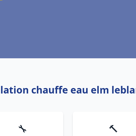
llation chauffe eau elm lebl
🔧
🔨