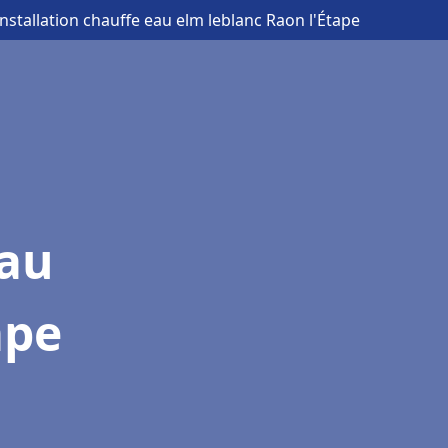
Installation chauffe eau elm leblanc Raon l'Étape
eau
ape