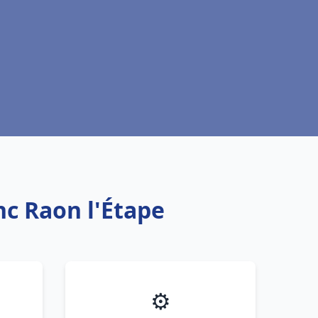
nc Raon l'Étape
⚙️