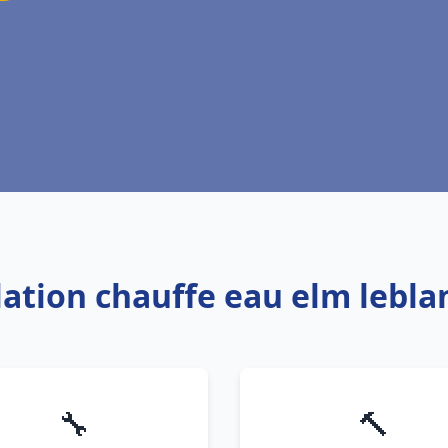
llation chauffe eau elm lebla
🔧
🔨