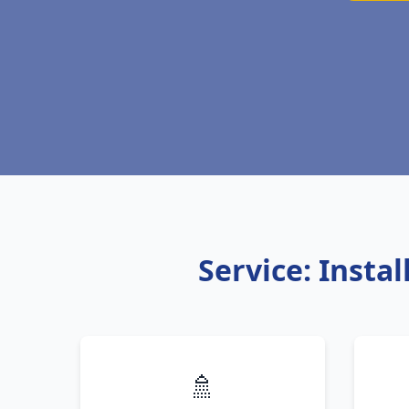
Service: Insta
🚿