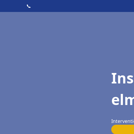
📞
Ins
elm
Interventi