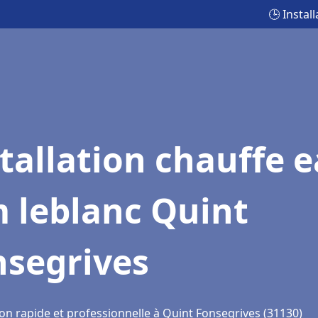
🕒 Instal
tallation chauffe 
 leblanc Quint
nsegrives
ion rapide et professionnelle à Quint Fonsegrives (31130)