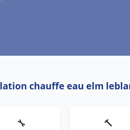
llation chauffe eau elm lebl
🔧
🔨