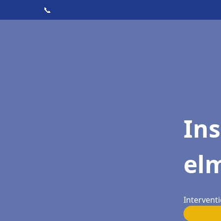
📞
Ins
elm
Interventi