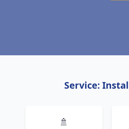
Service: Insta
🚿