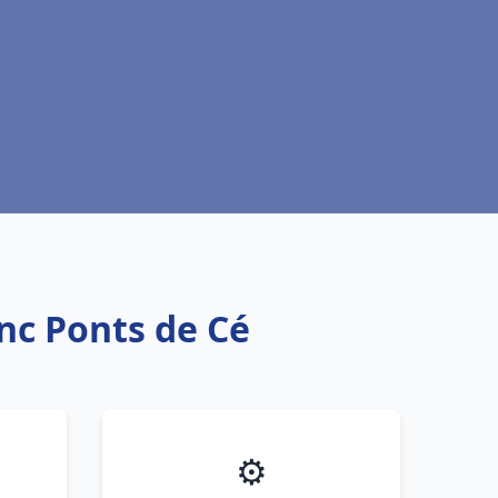
anc Ponts de Cé
⚙️