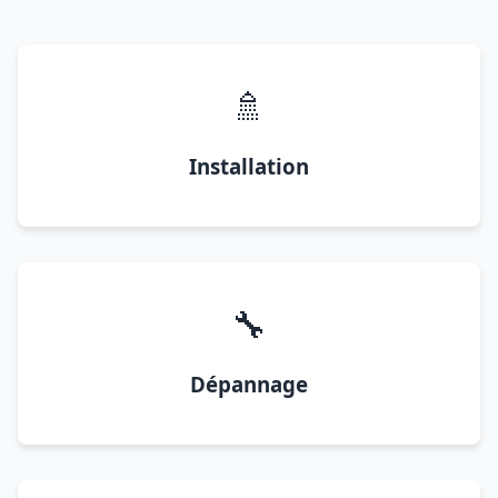
🚿
Installation
🔧
Dépannage