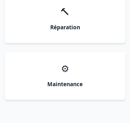
🔨
Réparation
⚙️
Maintenance