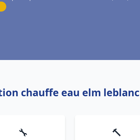
ation chauffe eau elm lebla
🔧
🔨