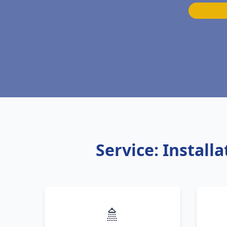
Service: Install
🚿