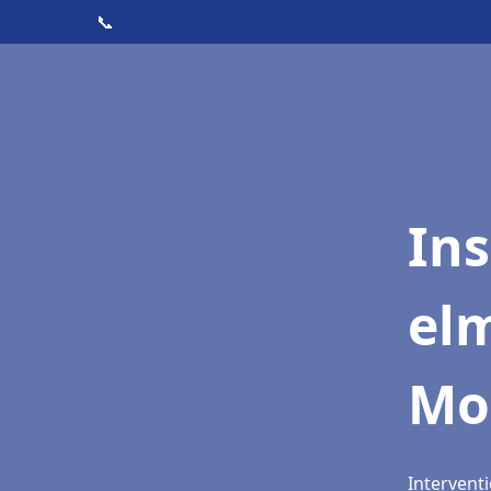
📞
Ins
elm
Mo
Intervent