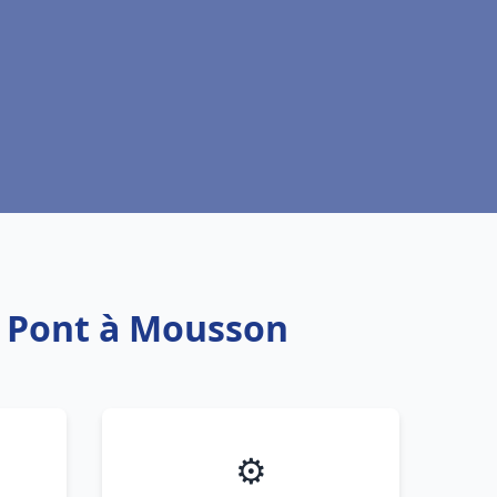
nc Pont à Mousson
⚙️