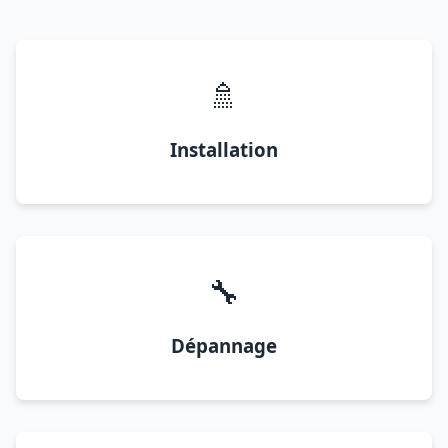
🚿
Installation
🔧
Dépannage