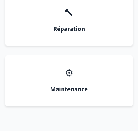
🔨
Réparation
⚙️
Maintenance