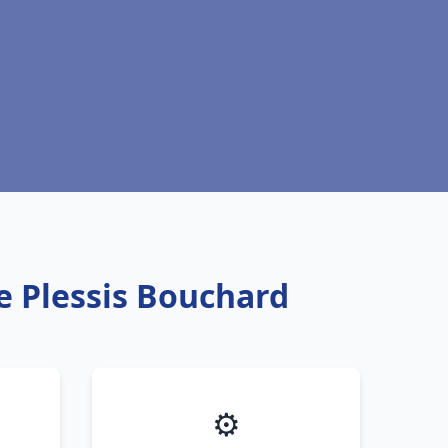
Le Plessis Bouchard
⚙️