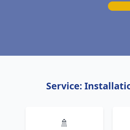
Service: Installat
🚿