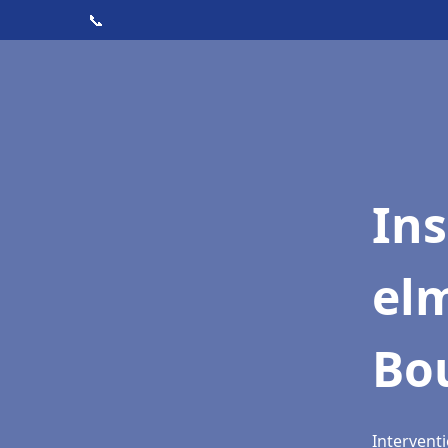
📞
Ins
elm
Bo
Interventi