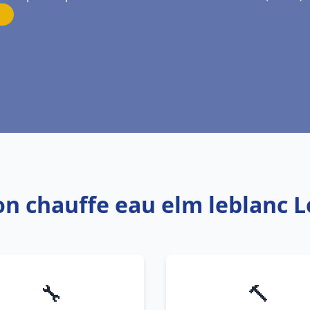
ion chauffe eau elm leblanc 
🔧
🔨