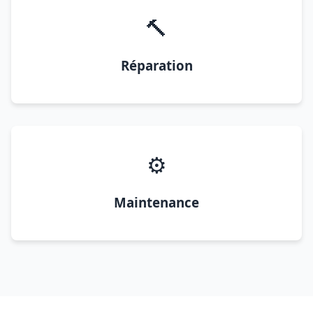
🔨
Réparation
⚙️
Maintenance