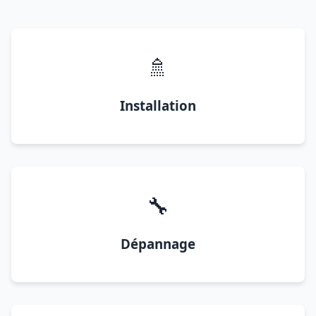
🚿
Installation
🔧
Dépannage