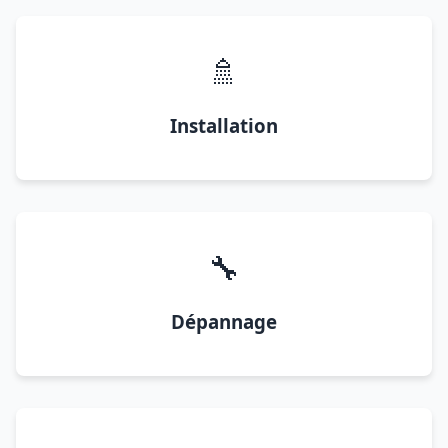
🚿
Installation
🔧
Dépannage