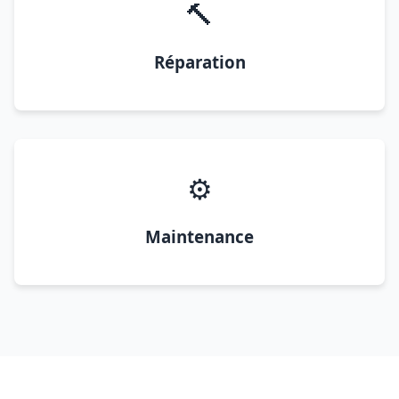
🔨
Réparation
⚙️
Maintenance