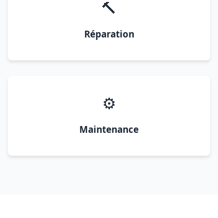
🔨
Réparation
⚙️
Maintenance