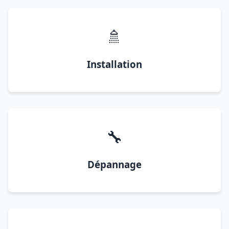
🚿
Installation
🔧
Dépannage