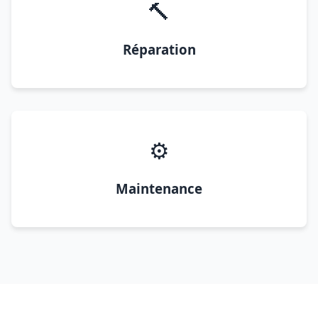
🔨
Réparation
⚙️
Maintenance