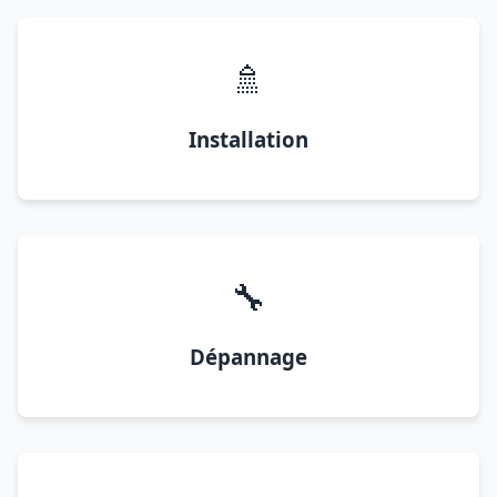
🚿
Installation
🔧
Dépannage