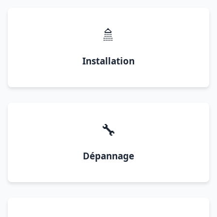
🚿
Installation
🔧
Dépannage