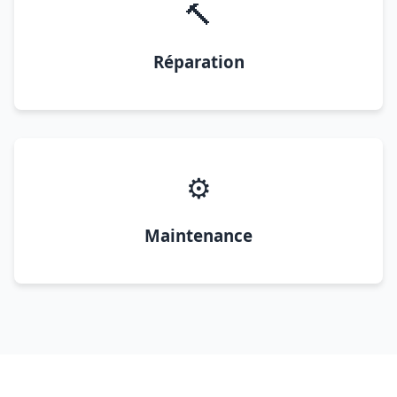
🔨
Réparation
⚙️
Maintenance