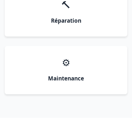
🔨
Réparation
⚙️
Maintenance