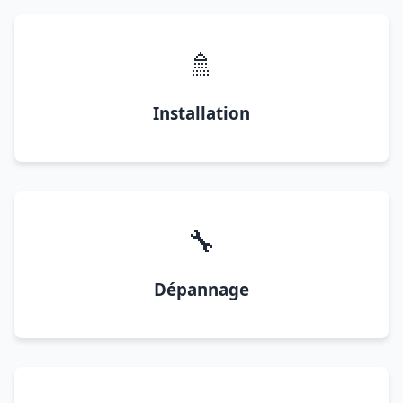
🚿
Installation
🔧
Dépannage