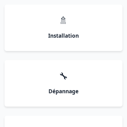
🚿
Installation
🔧
Dépannage