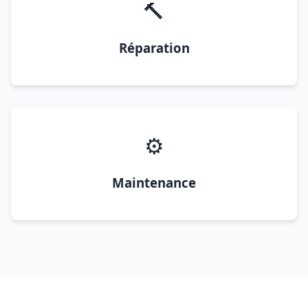
🔨
Réparation
⚙️
Maintenance