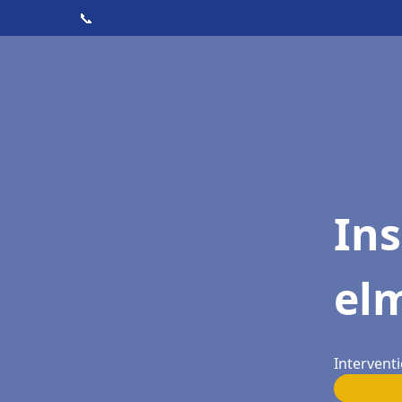
📞
Ins
el
Intervent