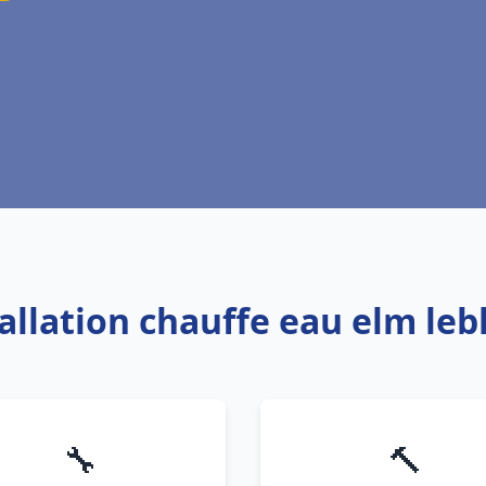
tallation chauffe eau elm le
🔧
🔨