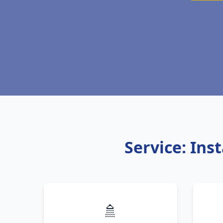
Service: Ins
🚿