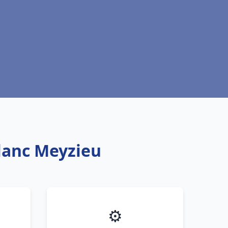
blanc Meyzieu
⚙️