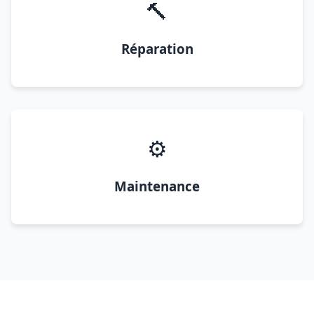
🔨
Réparation
⚙️
Maintenance