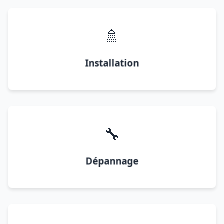
🚿
Installation
🔧
Dépannage