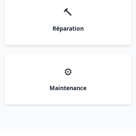
🔨
Réparation
⚙️
Maintenance