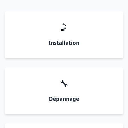
🚿
Installation
🔧
Dépannage