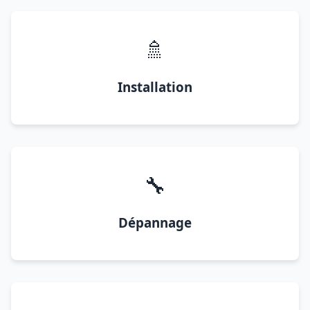
🚿
Installation
🔧
Dépannage