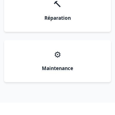
🔨
Réparation
⚙️
Maintenance