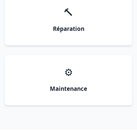
🔨
Réparation
⚙️
Maintenance