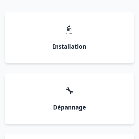
🚿
Installation
🔧
Dépannage