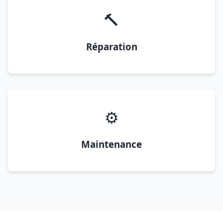
🔨
Réparation
⚙️
Maintenance