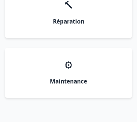
🔨
Réparation
⚙️
Maintenance