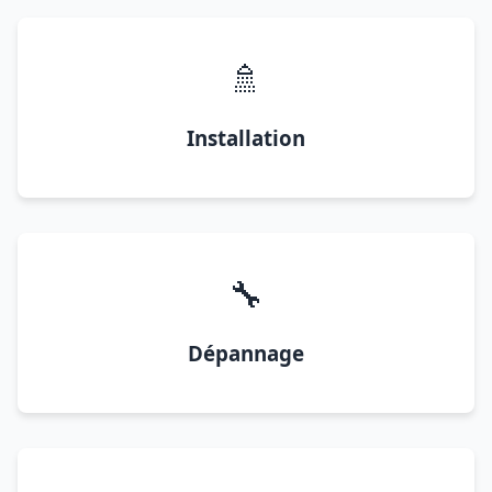
🚿
Installation
🔧
Dépannage