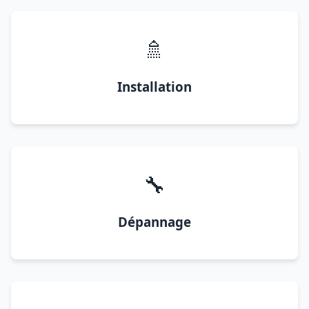
🚿
Installation
🔧
Dépannage