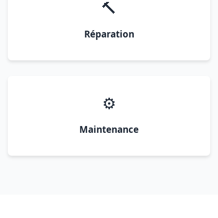
🔨
Réparation
⚙️
Maintenance