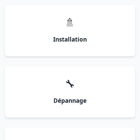
🚿
Installation
🔧
Dépannage