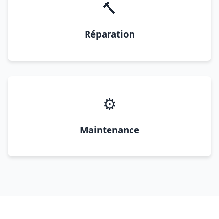
🔨
Réparation
⚙️
Maintenance