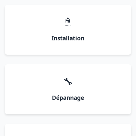
🚿
Installation
🔧
Dépannage