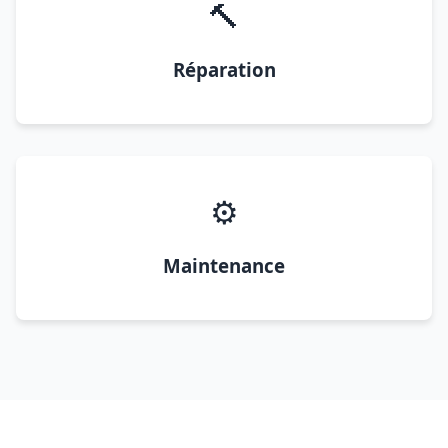
🔨
Réparation
⚙️
Maintenance