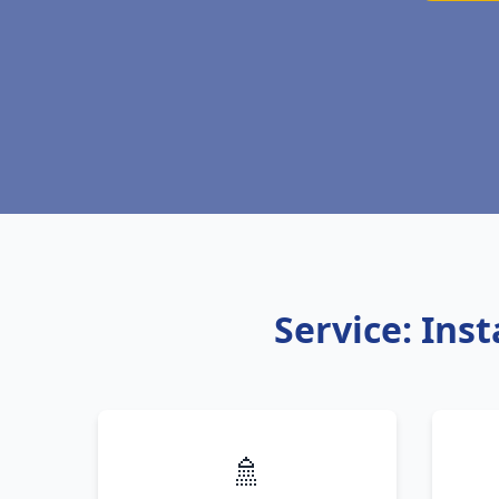
Service: Ins
🚿