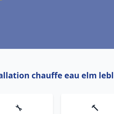
tallation chauffe eau elm le
🔧
🔨