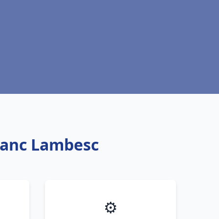
blanc Lambesc
⚙️