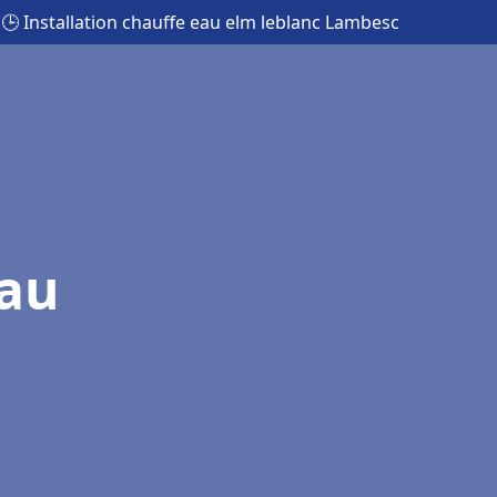
🕒 Installation chauffe eau elm leblanc Lambesc
eau