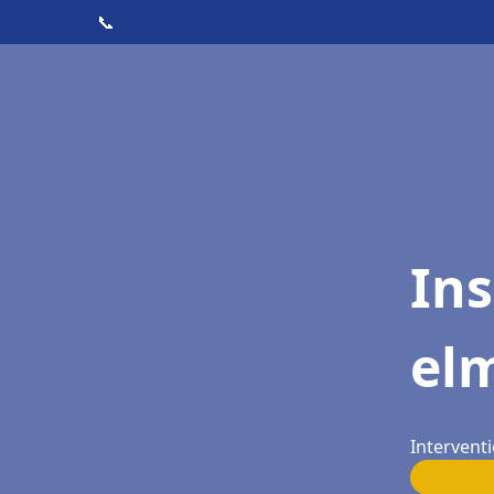
📞
Ins
el
Intervent