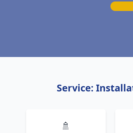
Service: Install
🚿