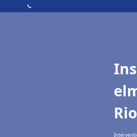
📞
Ins
elm
Rio
Interventi