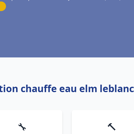
ation chauffe eau elm leblanc
🔧
🔨