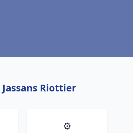
 Jassans Riottier
⚙️