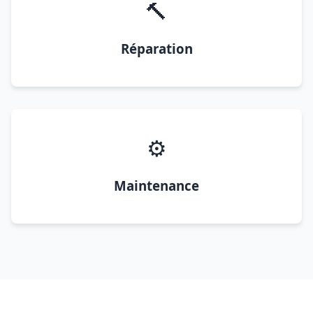
🔨
Réparation
⚙️
Maintenance