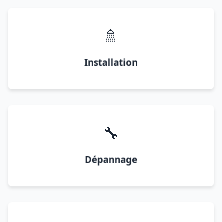
🚿
Installation
🔧
Dépannage