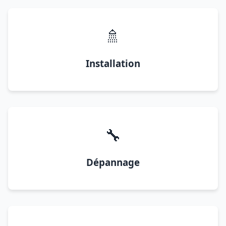
🚿
Installation
🔧
Dépannage