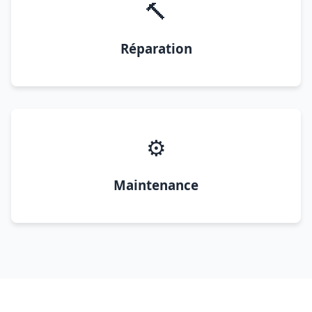
🔨
Réparation
⚙️
Maintenance