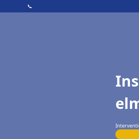
📞
Ins
el
Intervent