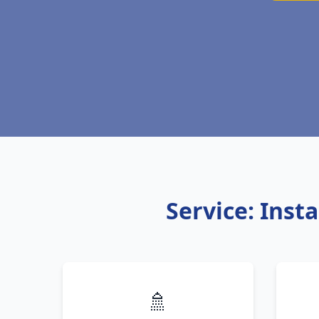
Service: Inst
🚿