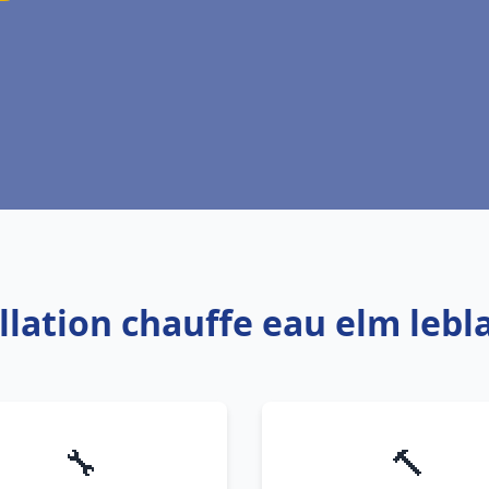
allation chauffe eau elm le
🔧
🔨