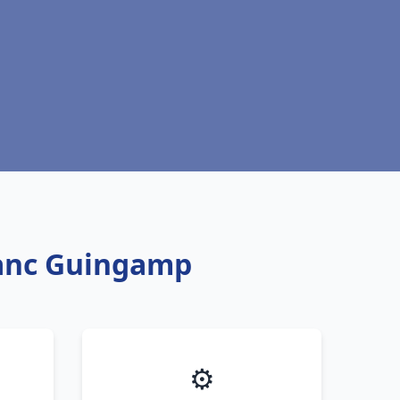
blanc Guingamp
⚙️