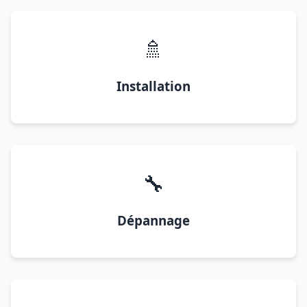
🚿
Installation
🔧
Dépannage