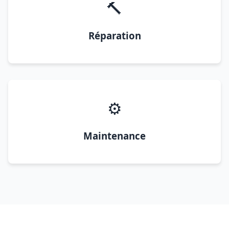
🔨
Réparation
⚙️
Maintenance