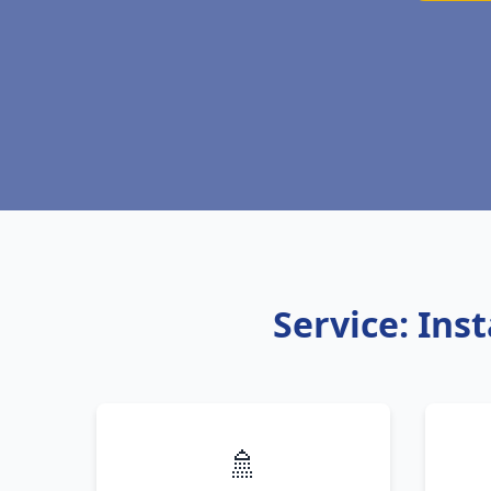
Service: Ins
🚿