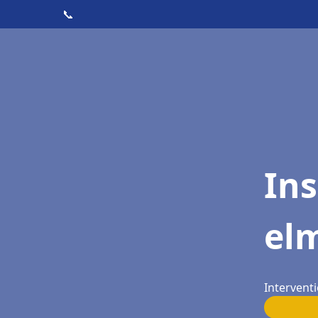
📞
Ins
el
Intervent