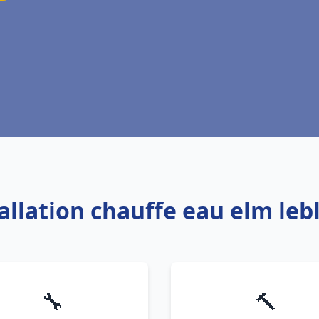
tallation chauffe eau elm le
🔧
🔨