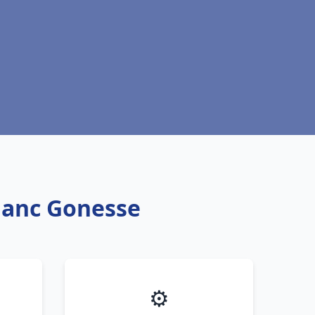
blanc Gonesse
⚙️