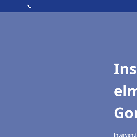
📞
Ins
elm
Go
Intervent