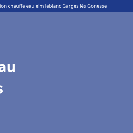
ation chauffe eau elm leblanc Garges lès Gonesse
eau
s