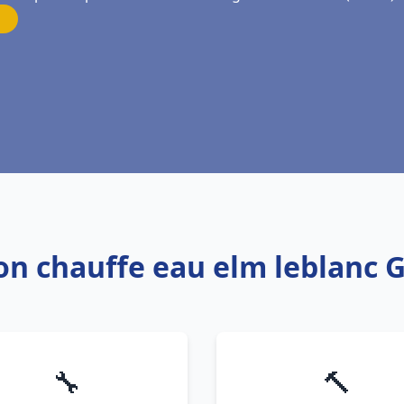
tion chauffe eau elm leblanc 
🔧
🔨