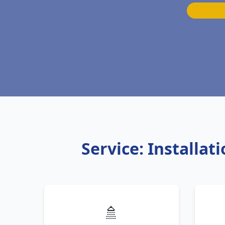
Service: Installa
🚿