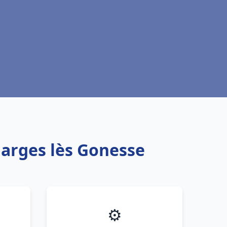
Garges lès Gonesse
⚙️